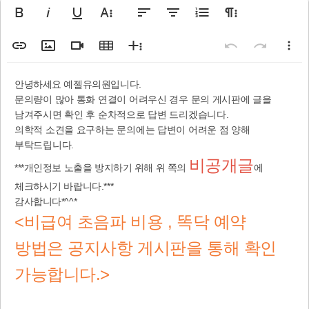
굵게
기울임꼴
밑줄
글자옵션 더 보기
왼쪽정렬
가운데정렬
숫자 리스트
문단옵션 더 보기
링크 삽입
이미지 삽입
동영상 삽입
표 삽입
옵션 더 보기
실행 취소
되돌리기
기타옵션
표준
Arial
Gray
8
기본값
Code
증가
C
B
안녕하세요 예젤유의원입니다.
취소선
오른쪽정렬
이모티콘
전체 화면
아래 첨자
양쪽정렬
특수 문자
인쇄
위 첨자
파일 첨부
PDF 다운로드
단락
수평선을 삽입
전체선택
글꼴
단락 스타일
코드보기
폰트 크기
Line Height
Georgia
텍스트 색상
내어쓰기
배경색
들여쓰기
인라인 클래스
인용
인라인 스
Bordered
9
싱글
Highlight
감소
C
문의량이 많아 통화 연결이 어려우신 경우 문의 게시판에 글을
제목 1
Sm
남겨주시면 확인 후 순차적으로 답변 드리겠습니다.
Impact
Spaced
10
1.15
Transpar
의학적 소견을 요구하는 문의에는 답변이 어려운 점 양해
서식 제거
Tahoma
Uppercase
11
1.5
제목 2
부탁드립니다.
12
더블
Times New Roman
비공개글
***개인정보 노출을 방지하기 위해 위 쪽의
에
제목 3
Verdana
14
체크하시기 바랍니다.***
제목 4
감사합니다*^^*
18
코드
<비급여 초음파 비용 , 똑닥 예약
24
30
방법은 공지사항 게시판을 통해 확인
36
가능합니다.>
48
60